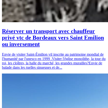
Réserver un transport avec chauffeur
privé vtc de Bordeaux vers Saint Emilion
ou inversement
Envie de visiter Saint-Émilion vil inscrite au patrimoine mondial de
l'humanité par l'unesco en 1999 .Visiter l'église monolithe, la tour du
roi, les cloîtres, la halle du marché, les grandes murailles?Envie de
balade dans les ruelles sinueuses et de...